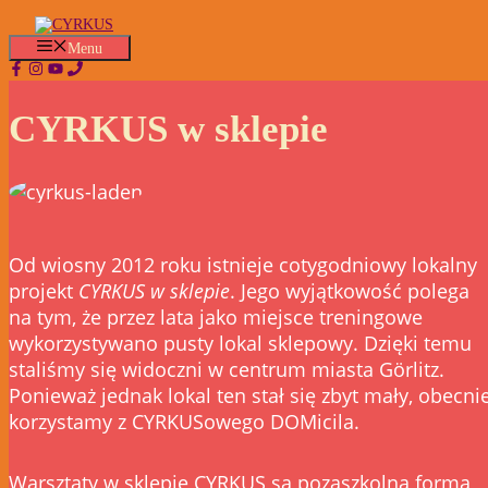
Przejdź
do
Menu
treści
CYRKUS w sklepie
Od wiosny 2012 roku istnieje cotygodniowy lokalny
projekt
CYRKUS w sklepie
. Jego wyjątkowość polega
na tym, że przez lata jako miejsce treningowe
wykorzystywano pusty lokal sklepowy. Dzięki temu
staliśmy się widoczni w centrum miasta Görlitz.
Ponieważ jednak lokal ten stał się zbyt mały, obecni
korzystamy z CYRKUSowego DOMicila.
Warsztaty w sklepie CYRKUS są pozaszkolną formą