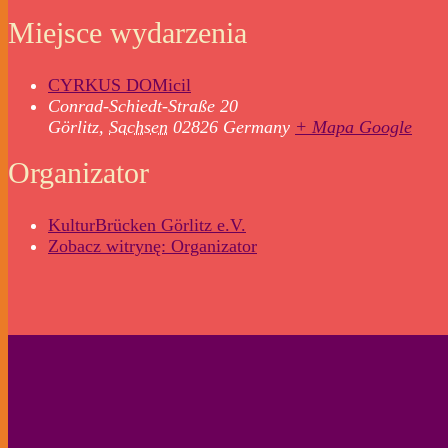
Miejsce wydarzenia
CYRKUS DOMicil
Conrad-Schiedt-Straße 20
Görlitz
,
Sachsen
02826
Germany
+ Mapa Google
Organizator
KulturBrücken Görlitz e.V.
Zobacz witrynę: Organizator