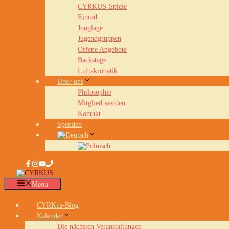
CYRKUS-Spiele
Einrad
Jonglage
Jugendgruppen
Offene Angebote
Backstage
Luftakrobatik
Über uns
Philosophie
Mitglied werden
Kontakt
Spenden
Menü
CYRKus-Blog
Kalender
Die nächsten Veranstaltungen