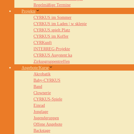
Regelmäßige Termine
Projekte
CYRKUS im Sommer
CYRKUS im Laden | w sklepie
CYRKUS.spielt.Platz
CYRKUS im Koffer
CYRKunft
INTERREG-Projekte
CYRKUS Assystent:ka
Zirkusgruppentreffen
Angebote/Kurse
Akrobatik
Baby-CYRKUS
Band
Clownerie
CYRKUS-Spiele
Einrad
Jonglage
Jugendgruppen
Offene Angebote
Backstage