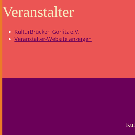
Veranstalter
KulturBrücken Görlitz e.V.
Veranstalter-Website anzeigen
Kul