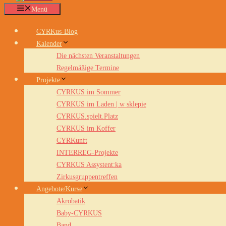
Menü
CYRKus-Blog
Kalender
Die nächsten Veranstaltungen
Regelmäßige Termine
Projekte
CYRKUS im Sommer
CYRKUS im Laden | w sklepie
CYRKUS.spielt.Platz
CYRKUS im Koffer
CYRKunft
INTERREG-Projekte
CYRKUS Assystent:ka
Zirkusgruppentreffen
Angebote/Kurse
Akrobatik
Baby-CYRKUS
Band