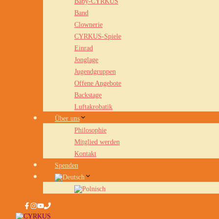
Baby-CYRKUS
Band
Clownerie
CYRKUS-Spiele
Einrad
Jonglage
Jugendgruppen
Offene Angebote
Backstage
Luftakrobatik
Über uns
Philosophie
Mitglied werden
Kontakt
Spenden