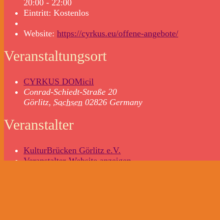
20:00 - 22:00
Eintritt:
Kostenlos
Website:
https://cyrkus.eu/offene-angebote/
Veranstaltungsort
CYRKUS DOMicil
Conrad-Schiedt-Straße 20
Görlitz
,
Sachsen
02826
Germany
Veranstalter
KulturBrücken Görlitz e.V.
Veranstalter-Website anzeigen