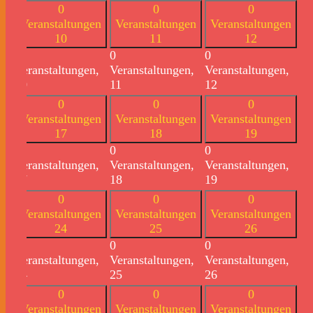
0
0
0
Veranstaltungen
Veranstaltungen
Veranstaltungen
V
10
11
12
0
0
0
0
Veranstaltungen,
Veranstaltungen,
Veranstaltungen,
Ve
10
11
12
13
0
0
0
Veranstaltungen
Veranstaltungen
Veranstaltungen
V
17
18
19
0
0
0
0
Veranstaltungen,
Veranstaltungen,
Veranstaltungen,
Ve
17
18
19
20
0
0
0
Veranstaltungen
Veranstaltungen
Veranstaltungen
V
24
25
26
0
0
0
0
Veranstaltungen,
Veranstaltungen,
Veranstaltungen,
Ve
24
25
26
27
0
0
0
Veranstaltungen
Veranstaltungen
Veranstaltungen
V