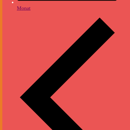
Monat