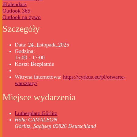
iKalendarz
Outlook 365
Outlook na żywo
Szczegóły
Data:
24. listopada 2025
Godzina:
15:00 - 17:00
Koszt:
Bezpłatnie
Witryna internetowa:
https://cyrkus.eu/pl/otwarte-
warsztaty/
Miejsce wydarzenia
Lutherplatz Görlitz
Höhe CAMALEON
Görlitz
,
Sachsen
02826
Deutschland