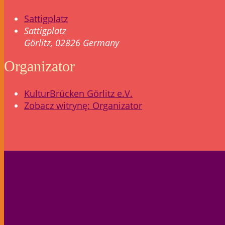
Sattigplatz
Sattigplatz
Görlitz
,
02826
Germany
Organizator
KulturBrücken Görlitz e.V.
Zobacz witrynę: Organizator