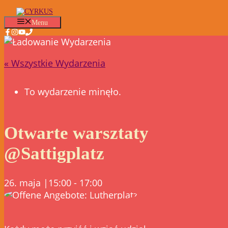
Przejdź
do
Menu
treści
« Wszystkie Wydarzenia
To wydarzenie minęło.
Otwarte warsztaty
@Sattigplatz
26. maja |15:00
-
17:00