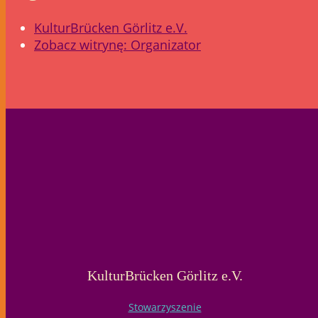
KulturBrücken Görlitz e.V.
Zobacz witrynę: Organizator
KulturBrücken Görlitz e.V.
Stowarzyszenie